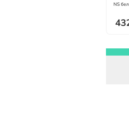
NS бе
432