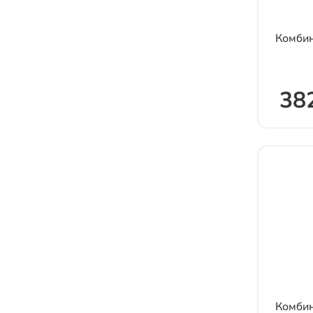
Комбин
382
Комбин