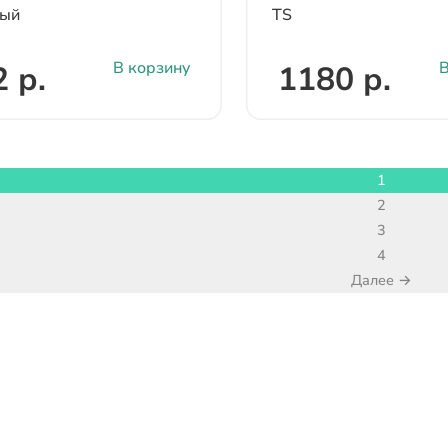
лый
TS
В корзину
В
 р.
1180 р.
1
2
3
4
Далее →