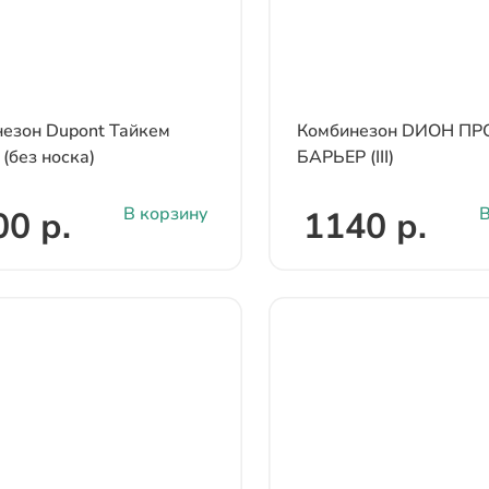
езон Dupont Тайкем
Комбинезон DИОН П
 (без носка)
БАРЬЕР (III)
В корзину
В
00 р.
1140 р.