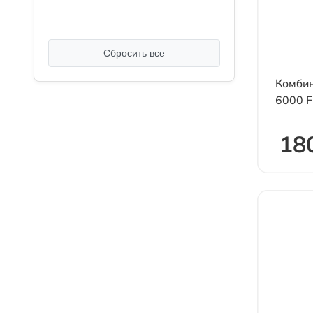
2XL
3XL
Сбросить все
4XL
Комбин
5XL
6000 F
М
18