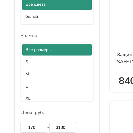
Все цвета
белый
Размер
Все размеры
Защитн
SAFETY
S
M
840
L
XL
XXL
Цена, руб.
XXXL
-