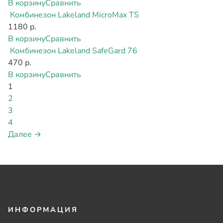
В корзину
Сравнить
Комбинезон Lakeland MicroMax TS
1180 р.
В корзину
Сравнить
Комбинезон Lakeland SafeGard 76
470 р.
В корзину
Сравнить
1
2
3
4
Далее →
ИНФОРМАЦИЯ