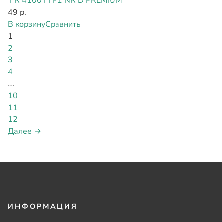
FR 4100 FFP1 NR D PREMIUM
49 р.
В корзину
Сравнить
1
2
3
4
…
10
11
12
Далее →
ИНФОРМАЦИЯ