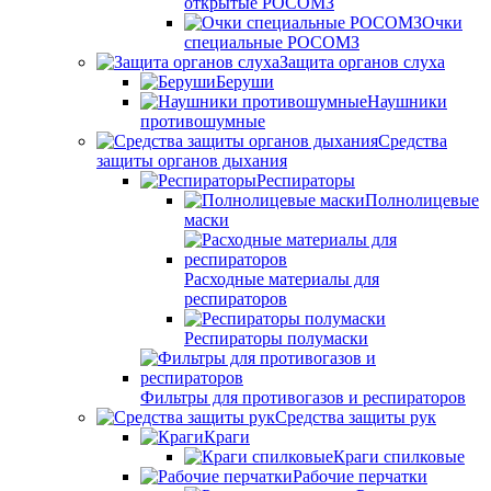
открытые РОСОМЗ
Очки
специальные РОСОМЗ
Защита органов слуха
Беруши
Наушники
противошумные
Средства
защиты органов дыхания
Респираторы
Полнолицевые
маски
Расходные материалы для
респираторов
Респираторы полумаски
Фильтры для противогазов и респираторов
Средства защиты рук
Краги
Краги спилковые
Рабочие перчатки