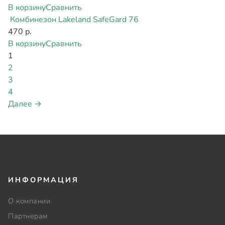
В корзину
Сравнить
Комбинезон Lakeland SafeGard 76
470 р.
В корзину
Сравнить
1
2
3
4
Далее →
ИНФОРМАЦИЯ
О компании
Партнерам