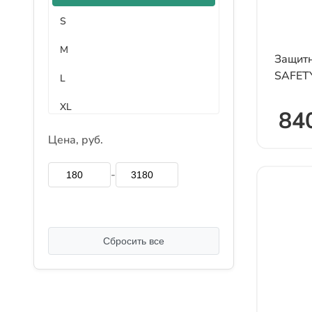
S
M
Защитн
SAFETY
L
XL
840
XXL
Цена, руб.
XXXL
-
4XL
М
Сбросить все