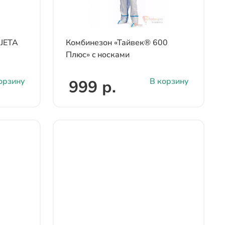
 JETA
Комбинезон «Тайвек® 600
Плюс» c носками
орзину
В корзину
999 р.