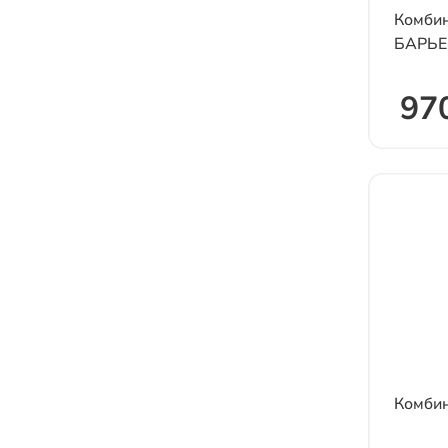
Комби
БАРЬЕР 
970
Комбин