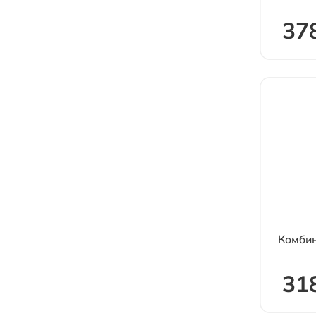
378
Комби
31