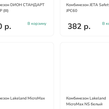
незон DИОН СТАНДАРТ
Комбинезон JETA Safet
(III)
JPC60
В корзину
В к
 р.
382 р.
езон Lakeland MicroMax
Комбинезон Lakeland
MicroMax NS белый