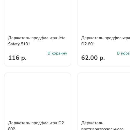
Держатель предфильтра Jeta
Держатель предфильтр
Safety 5101
О2 801
В корзину
В корз
116 р.
62.00 р.
Держатель предфильтра О2
Держатель
802
противоаэрозольного