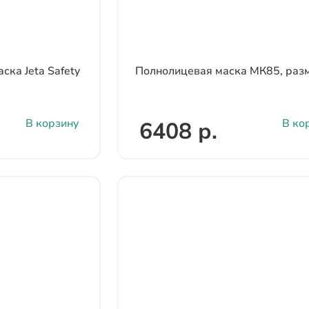
ска Jeta Safety
Полнолицевая маска МК85, раз
В корзину
В ко
6408 р.