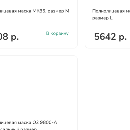
ицевая маска МК85, размер M
Полнолицевая м
размер L
В корзину
08 р.
5642 р.
ицевая маска О2 9800-А
сальный размер