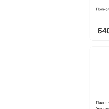
Полнол
64
Полнол
Универ