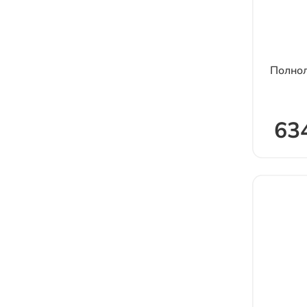
Полнол
63