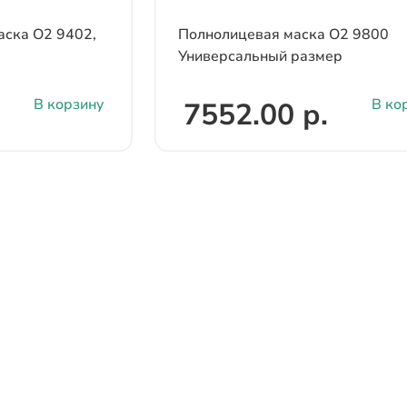
аска О2 9402,
Полнолицевая маска О2 9800
Универсальный размер
В корзину
В ко
7552.00 р.