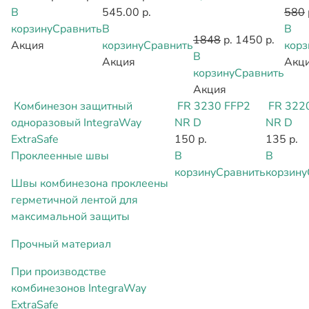
В
545.00 р.
580
корзину
Сравнить
В
В
1848
р.
1450 р.
Акция
корзину
Сравнить
корз
В
Акция
Акц
корзину
Сравнить
Акция
Комбинезон защитный
FR 3230 FFP2
FR 322
одноразовый IntegraWay
NR D
NR D
ExtraSafe
150 р.
135 р.
Проклеенные швы
В
В
корзину
Сравнить
корзину
Швы комбинезона проклеены
герметичной лентой для
максимальной защиты
Прочный материал
При производстве
комбинезонов IntegraWay
ExtraSafe