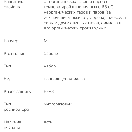
Защитные
от органических газов и паров с
свойства
температурой кипения выше 65 оС,
неорганических газов и паров (за
исключением оксида углерода), диоксида
серы и других кислых газов, аммиака и
его органических производных
Размер
M
Крепление
байонет
Тип
набор
Вид
полнолицевая маска
Класс защиты
FFP3
Тип
многоразовый
респиратора
Наличие
есть
клапана