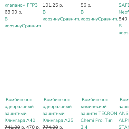
клапаном FFP3
101.25 р.
56 р.
SAF
68.00 р.
В
В
Neof
В
корзину
Сравнить
корзину
Сравнить
840 
корзину
Сравнить
В
корз
Комбинезон
Комбинезон
Комбинезон
Ком
одноразовый
одноразовый
химической
защ
защитный
защитный
защиты TECRON
ANS
Клингард А40
Клингард А25
Chemi Pro, Тип
ALP
741.00
р.
470 р.
774.00
р.
3,4
STA