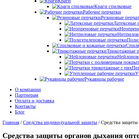
Краги
Краги спилковые
Рабочие перчатки
Резиновые перча
Латексные 
Неопрен
Нитрилов
Поли
Спилк
Трикотажные п
Нейлонов
Пе
У
Рукавицы рабочие
О компании
Партнерам
Оплата и доставка
Контакты
Блог
Главная
/
Средства индивидуальной защиты
/ Средства защиты
Средства защиты органов дыхания оп