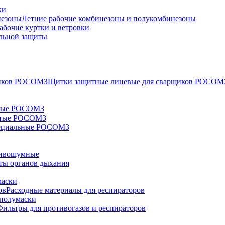
ки
Летние рабочие комбинезоны и полукомбинезоны
абочие куртки и ветровки
льной защиты
Щитки защитные лицевые для сварщиков РОСОМ
тые РОСОМЗ
ытые РОСОМЗ
ециальные РОСОМЗ
ивошумные
ты органов дыхания
маски
Расходные материалы для респираторов
полумаски
Фильтры для противогазов и респираторов