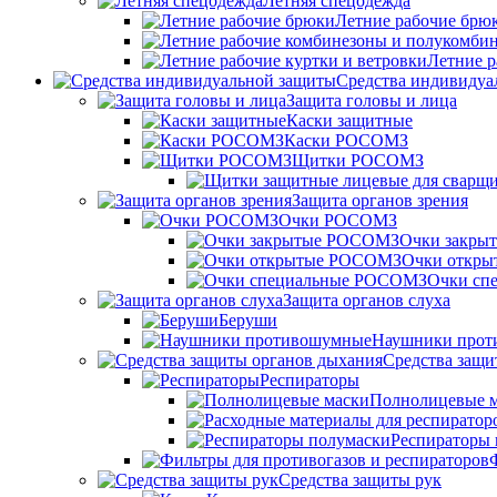
Летняя спецодежда
Летние рабочие брю
Летние р
Средства индивидуа
Защита головы и лица
Каски защитные
Каски РОСОМЗ
Щитки РОСОМЗ
Защита органов зрения
Очки РОСОМЗ
Очки закры
Очки откр
Очки сп
Защита органов слуха
Беруши
Наушники прот
Средства защи
Респираторы
Полнолицевые 
Респираторы 
Средства защиты рук