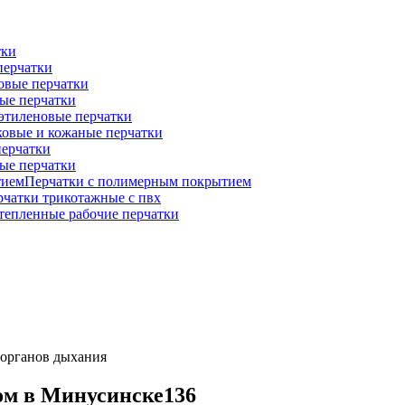
тки
перчатки
овые перчатки
ые перчатки
этиленовые перчатки
овые и кожаные перчатки
ерчатки
ые перчатки
Перчатки с полимерным покрытием
рчатки трикотажные с пвх
тепленные рабочие перчатки
 органов дыхания
том
в Минусинске
136