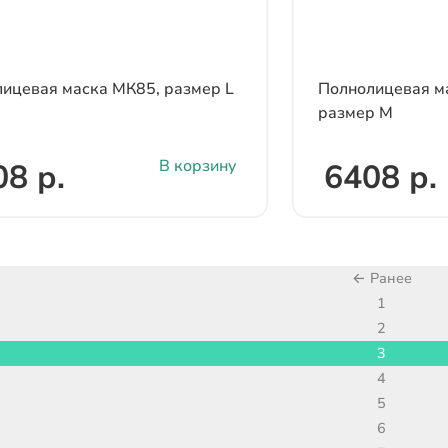
ицевая маска МК85, размер L
Полнолицевая м
размер M
В корзину
08 р.
6408 р.
← Ранее
1
2
3
4
5
6