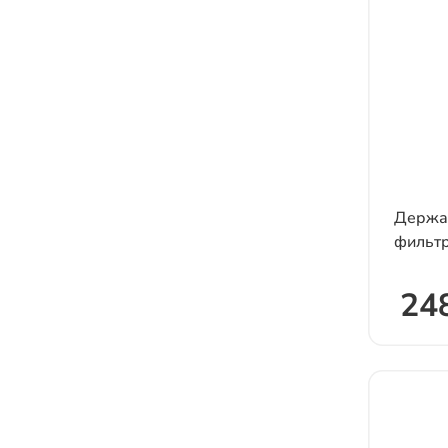
Держат
фильт
248