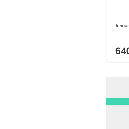
Полнол
64