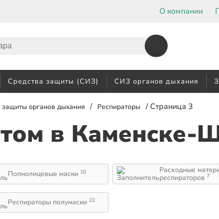
О компании
Средства защиты (СИЗ)
СИЗ органов дыхания
З
/
/ Страница 3
 защиты органов дыхания
Респираторы
птом
в Каменске-
Расходные матер
10
Полнолицевые маски
7
респираторов
22
Респираторы полумаски