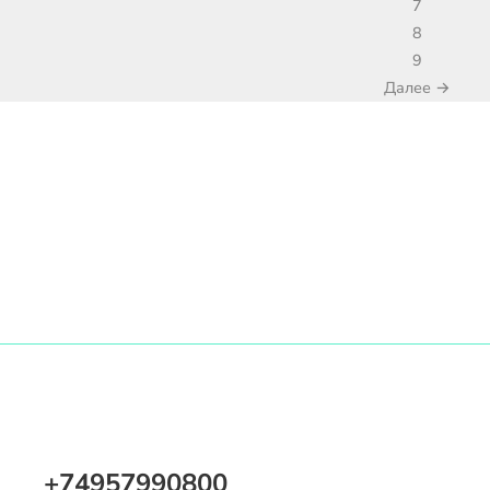
7
8
9
Далее →
+74957990800