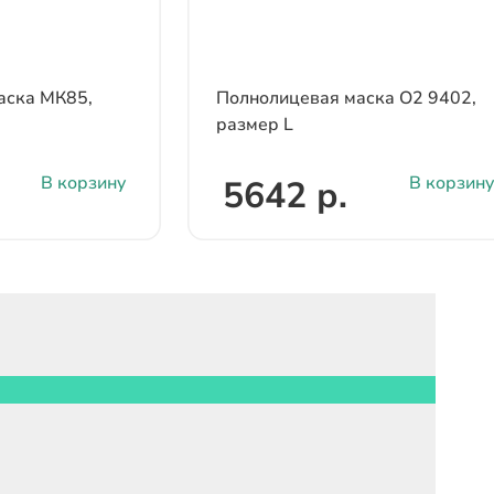
аска МК85,
Полнолицевая маска О2 9402,
размер L
В корзину
В корзину
5642 р.