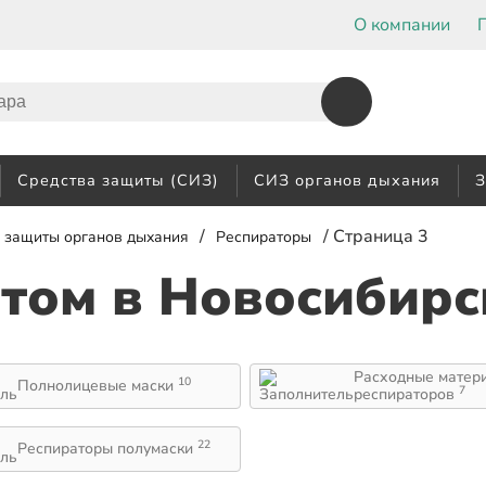
О компании
Средства защиты (СИЗ)
СИЗ органов дыхания
З
/
/ Страница 3
 защиты органов дыхания
Респираторы
птом
в Новосибирс
Расходные матер
10
Полнолицевые маски
7
респираторов
22
Респираторы полумаски