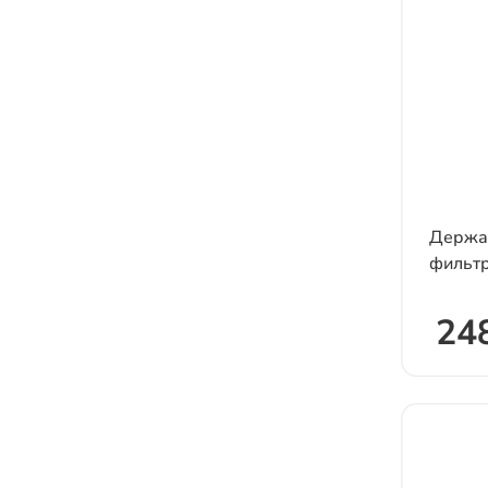
Держат
фильт
248