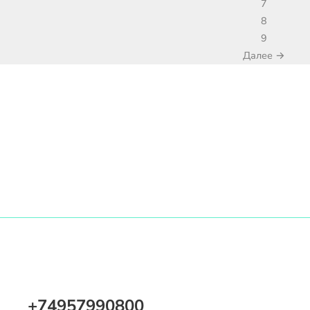
7
8
9
Далее →
+74957990800