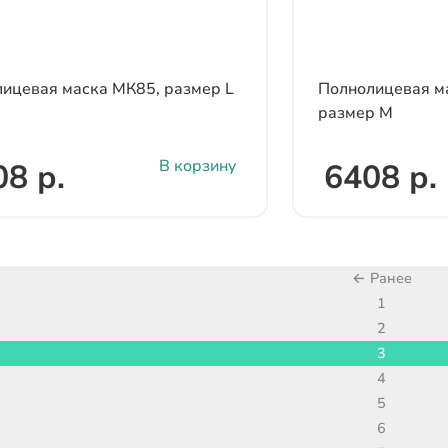
ицевая маска МК85, размер L
Полнолицевая м
размер M
В корзину
08 р.
6408 р.
← Ранее
1
2
3
4
5
6