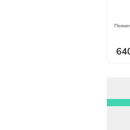
Полнол
64