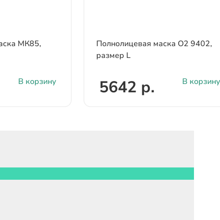
аска МК85,
Полнолицевая маска О2 9402,
размер L
В корзину
В корзину
5642 р.