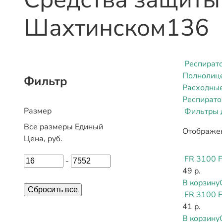
Шахтинском
136
Респират
Полнолиц
Фильтр
Расходные
Респират
Размер
Фильтры д
Все размеры
Единый
Отображен
Цена, руб.
FR 3100 
-
49 р.
В корзину
Сбросить все
FR 3100 
41 р.
В корзину