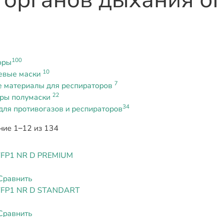
100
оры
10
евые маски
7
 материалы для респираторов
22
оры полумаски
34
ля противогазов и респираторов
ие 1–12 из 134
FFP1 NR D PREMIUM
Сравнить
FFP1 NR D STANDART
Сравнить