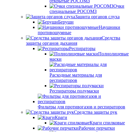
открытые РОСОМЗ
Очки
специальные РОСОМЗ
Защита органов слуха
Беруши
Наушники
противошумные
Средства
защиты органов дыхания
Респираторы
Полнолицевые
маски
Расходные материалы для
респираторов
Респираторы полумаски
Фильтры для противогазов и респираторов
Средства защиты рук
Краги
Краги спилковые
Рабочие перчатки