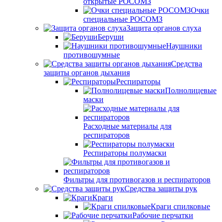
открытые РОСОМЗ
Очки
специальные РОСОМЗ
Защита органов слуха
Беруши
Наушники
противошумные
Средства
защиты органов дыхания
Респираторы
Полнолицевые
маски
Расходные материалы для
респираторов
Респираторы полумаски
Фильтры для противогазов и респираторов
Средства защиты рук
Краги
Краги спилковые
Рабочие перчатки