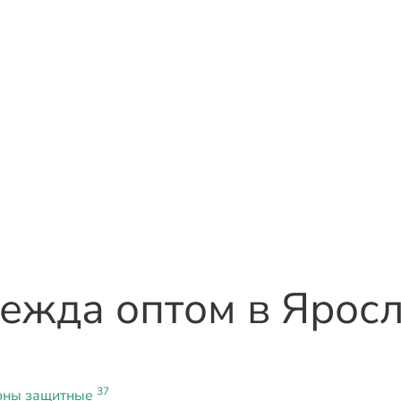
дежда оптом
в Ярос
37
оны защитные