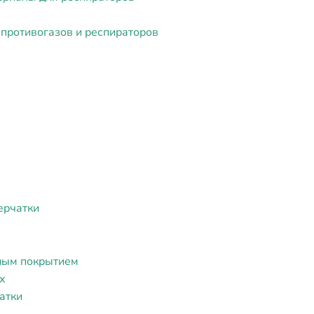
противогазов и респираторов
ерчатки
ным покрытием
х
атки