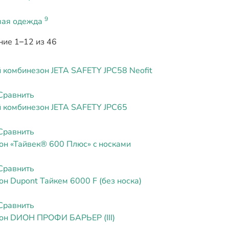
9
вая одежда
ие 1–12 из 46
 комбинезон JETA SAFETY JPC58 Neofit
Сравнить
 комбинезон JETA SAFETY JPC65
Сравнить
он «Тайвек® 600 Плюс» c носками
Сравнить
н Dupont Тайкем 6000 F (без носка)
Сравнить
он DИОН ПРОФИ БАРЬЕР (III)