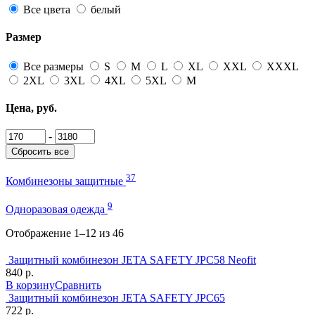
Все цвета
белый
Размер
Все размеры
S
M
L
XL
XXL
XXXL
2XL
3XL
4XL
5XL
М
Цена, руб.
-
Сбросить все
37
Комбинезоны защитные
9
Одноразовая одежда
Отображение 1–12 из 46
Защитный комбинезон JETA SAFETY JPC58 Neofit
840 р.
В корзину
Сравнить
Защитный комбинезон JETA SAFETY JPC65
722 р.