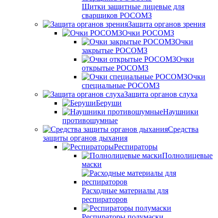
Щитки защитные лицевые для
сварщиков РОСОМЗ
Защита органов зрения
Очки РОСОМЗ
Очки
закрытые РОСОМЗ
Очки
открытые РОСОМЗ
Очки
специальные РОСОМЗ
Защита органов слуха
Беруши
Наушники
противошумные
Средства
защиты органов дыхания
Респираторы
Полнолицевые
маски
Расходные материалы для
респираторов
Респираторы полумаски