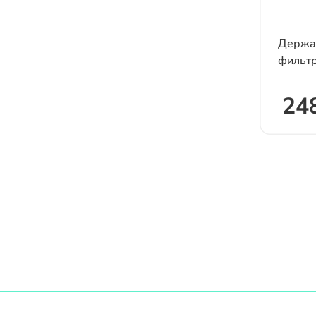
Держат
фильт
248