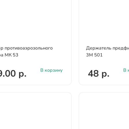
р противоаэрозольного
Держатель предфи
ра МК 53
3М 501
В корзину
В 
.00 р.
48 р.