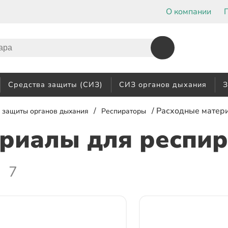
О компании
Средства защиты (СИЗ)
СИЗ органов дыхания
З
/
/ Расходные матер
 защиты органов дыхания
Респираторы
риалы для респир
7