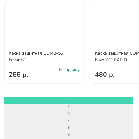
Каска защитная СОМЗ-55
Каска защитная СО
Favori®T
Favori®T RAPID
В корзину
288 р.
480 р.
1
2
3
4
5
6