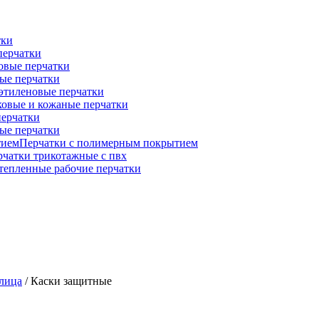
тки
перчатки
овые перчатки
ые перчатки
этиленовые перчатки
овые и кожаные перчатки
ерчатки
ые перчатки
Перчатки с полимерным покрытием
рчатки трикотажные с пвх
тепленные рабочие перчатки
 лица
/ Каски защитные