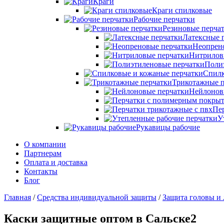
Краги
Краги спилковые
Рабочие перчатки
Резиновые перча
Латексные 
Неопрен
Нитрилов
Поли
Спилк
Трикотажные п
Нейлонов
Пе
У
Рукавицы рабочие
О компании
Партнерам
Оплата и доставка
Контакты
Блог
Главная
/
Средства индивидуальной защиты
/
Защита головы и
Каски защитные оптом
в Сальске
2