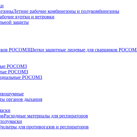
ки
Летние рабочие комбинезоны и полукомбинезоны
абочие куртки и ветровки
льной защиты
Щитки защитные лицевые для сварщиков РОСОМ
тые РОСОМЗ
ытые РОСОМЗ
ециальные РОСОМЗ
ивошумные
ты органов дыхания
маски
Расходные материалы для респираторов
полумаски
Фильтры для противогазов и респираторов