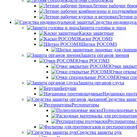
Летняя спецодежда
Летние рабочие брю
Летние р
Средства индивидуа
Защита головы и лица
Каски защитные
Каски РОСОМЗ
Щитки РОСОМЗ
Защита органов зрения
Очки РОСОМЗ
Очки закры
Очки откр
Очки сп
Защита органов слуха
Беруши
Наушники прот
Средства защи
Респираторы
Полнолицевые 
Респираторы 
Средства защиты рук