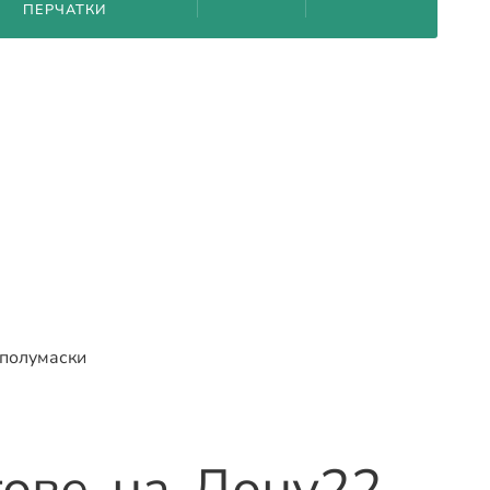
ПЕРЧАТКИ
 полумаски
тове-на-Дону
22