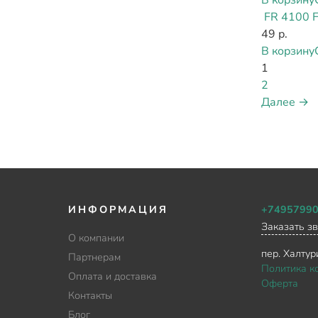
В корзину
FR 4100 
49 р.
В корзину
1
2
Далее →
ИНФОРМАЦИЯ
+7495799
Заказать з
О компании
пер. Халтур
Партнерам
Политика к
Оплата и доставка
Оферта
Контакты
Блог