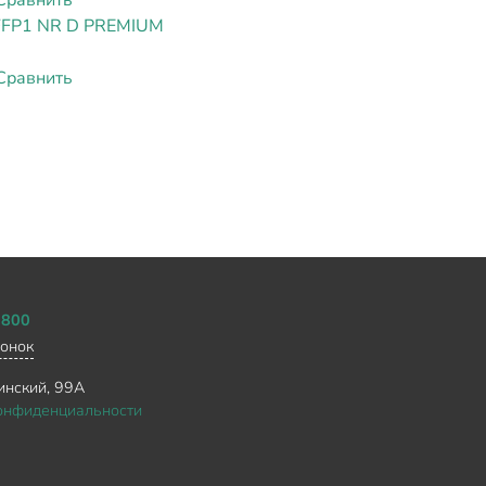
Сравнить
FFP1 NR D PREMIUM
Сравнить
0800
вонок
инский, 99А
онфиденциальности