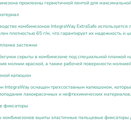
незона проклеены герметичной лентой для максимально
материал
водстве комбинезонов IntegraWay ExtraSafe используетс
лен плотностью 65 г/м, что гарантирует их надежность и ц
планка застежки
бегунок скрыты в комбинезоне под специальной планкой на
ия молнии краской, а также рабочей поверхности молнией
вной капюшон
н IntegraWay оснащен трехсоставным капюшоном, который
 попадания лакокрасочных и нефтехимических материалов
е фиксаторы
 комбинезонов вшиты эластичные пальцевые фиксаторы д