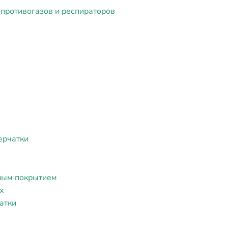
противогазов и респираторов
ерчатки
ным покрытием
х
атки