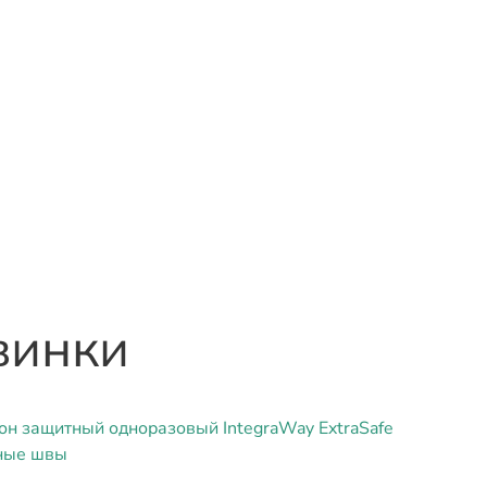
винки
н защитный одноразовый IntegraWay ExtraSafe
ные швы