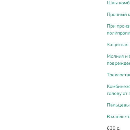
Швы комби
Прочный 
При произ
полипропи
Защитная 
Молния и 
поврежден
Трехсоста
Комбинезо
голову от
Пальцевы
В манжеты
630 р.