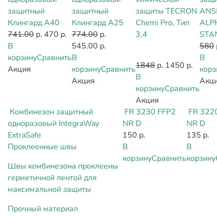
защитный
защитный
защиты TECRON
ANS
Клингард А40
Клингард А25
Chemi Pro, Тип
ALP
741.00
р.
470 р.
774.00
р.
3,4
STA
В
545.00 р.
580
корзину
Сравнить
В
В
1848
р.
1450 р.
Акция
корзину
Сравнить
корз
В
Акция
Акц
корзину
Сравнить
Акция
Комбинезон защитный
FR 3230 FFP2
FR 322
одноразовый IntegraWay
NR D
NR D
ExtraSafe
150 р.
135 р.
Проклеенные швы
В
В
корзину
Сравнить
корзину
Швы комбинезона проклеены
герметичной лентой для
максимальной защиты
Прочный материал