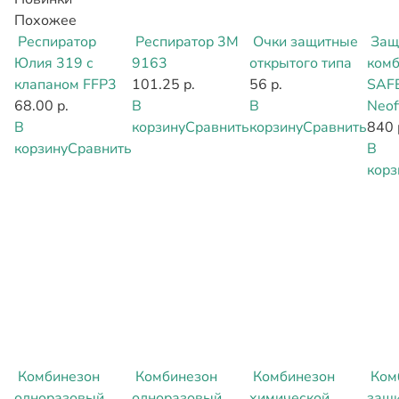
Похожее
Респиратор
Респиратор 3М
Очки защитные
Защ
Юлия 319 с
9163
открытого типа
комб
клапаном FFP3
101.25 р.
56 р.
SAF
68.00 р.
В
В
Neof
В
корзину
Сравнить
корзину
Сравнить
840 
корзину
Сравнить
В
корз
Комбинезон
Комбинезон
Комбинезон
Ком
одноразовый
одноразовый
химической
защ