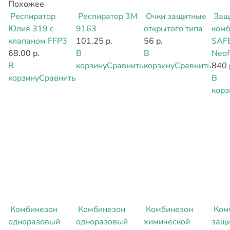
Похожее
Респиратор
Респиратор 3М
Очки защитные
Защ
Юлия 319 с
9163
открытого типа
комб
клапаном FFP3
101.25 р.
56 р.
SAF
68.00 р.
В
В
Neof
В
корзину
Сравнить
корзину
Сравнить
840 
корзину
Сравнить
В
корз
Комбинезон
Комбинезон
Комбинезон
Ком
одноразовый
одноразовый
химической
защ