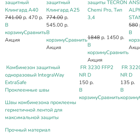
защитный
защитный
защиты TECRON
ANS
Клингард А40
Клингард А25
Chemi Pro, Тип
ALP
741.00
р.
470 р.
774.00
р.
3,4
STA
В
545.00 р.
580
корзину
Сравнить
В
В
1848
р.
1450 р.
Акция
корзину
Сравнить
корз
В
Акция
Акц
корзину
Сравнить
Акция
Комбинезон защитный
FR 3230 FFP2
FR 322
одноразовый IntegraWay
NR D
NR D
ExtraSafe
150 р.
135 р.
Проклеенные швы
В
В
корзину
Сравнить
корзину
Швы комбинезона проклеены
герметичной лентой для
максимальной защиты
Прочный материал