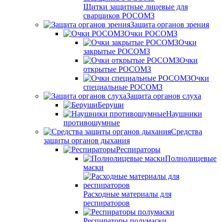
Щитки защитные лицевые для
сварщиков РОСОМЗ
Защита органов зрения
Очки РОСОМЗ
Очки
закрытые РОСОМЗ
Очки
открытые РОСОМЗ
Очки
специальные РОСОМЗ
Защита органов слуха
Беруши
Наушники
противошумные
Средства
защиты органов дыхания
Респираторы
Полнолицевые
маски
Расходные материалы для
респираторов
Респираторы полумаски