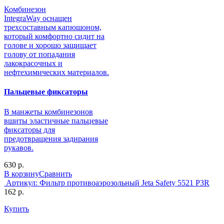
Комбинезон
IntegraWay оснащен
трехсоставным капюшоном,
который комфортно сидит на
голове и хорошо защищает
голову от попадания
лакокрасочных и
нефтехимических материалов.
Пальцевые фиксаторы
В манжеты комбинезонов
вшиты эластичные пальцевые
фиксаторы для
предотвращения задирания
рукавов.
630 р.
В корзину
Сравнить
Артикул:
Фильтр противоаэрозольный Jeta Safety 5521 P3R
162 р.
Купить