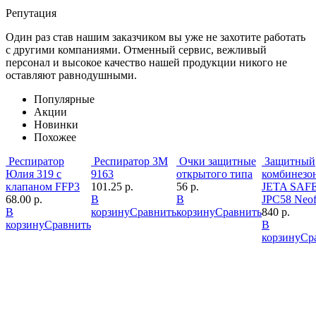
Репутация
Один раз став нашим заказчиком вы уже не захотите работать
с другими компаниями. Отменный сервис, вежливый
персонал и высокое качество нашей продукции никого не
оставляют равнодушными.
Популярные
Акции
Новинки
Похожее
Респиратор
Респиратор 3М
Очки защитные
Защитный
Юлия 319 с
9163
открытого типа
комбинезо
клапаном FFP3
101.25 р.
56 р.
JETA SAF
68.00 р.
В
В
JPC58 Neof
В
корзину
Сравнить
корзину
Сравнить
840 р.
корзину
Сравнить
В
корзину
Ср