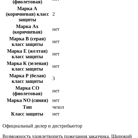
(фиолетовая)
Марка А
(коричневая) класс
2
защиты
Марка Ах
нет
(коричневая)
Марка В (серая)
нет
класс защиты
Марка Е (желтая)
нет
класс защиты
Марка К (зеленая)
нет
класс защиты
Марка Р (белая)
3
класс защиты
Марка СО
нет
(фиолетовая)
Марка NO (синяя)
нет
Тип
чехол
Класс защиты
нет
Официальный дилер и дистрибьютор
Возможность удовлетворить пожелания заказчика. Широкий