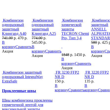
Комбинезон
Комбинезон
Комбинезон
Комбинез
одноразовый
одноразовый
химической
защитный
защитный
защитный
защиты
ANSELL
Клингард А40
Клингард А25
TECRON Chemi
ALPHATEC
741.00
р.
470 р.
774.00
р.
Pro, Тип 3,4
STANDA
В
545.00 р.
580
р.
425 
корзину
Сравнить
В
В
Акция
корзину
Сравнить
корзину
Ср
1848
р.
1450 р.
Акция
Акция
В
корзину
Сравнить
Акция
Комбинезон защитный
FR 3230 FFP2
FR 3220 FFP2
одноразовый IntegraWay
NR D
NR D
ExtraSafe
150 р.
135 р.
В
В
корзину
Сравнить
корзину
Сравн
Проклеенные швы
Швы комбинезона проклеены
герметичной лентой для
максимальной защиты