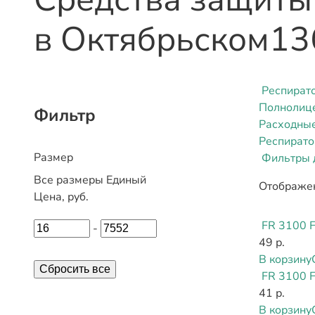
в Октябрьском
13
Респират
Полнолиц
Фильтр
Расходные
Респират
Размер
Фильтры д
Все размеры
Единый
Отображен
Цена, руб.
FR 3100 
-
49 р.
В корзину
Сбросить все
FR 3100 
41 р.
В корзину