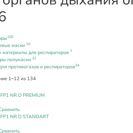
6
100
оры
10
евые маски
7
 материалы для респираторов
22
оры полумаски
34
ля противогазов и респираторов
ие 1–12 из 134
FFP1 NR D PREMIUM
Сравнить
FFP1 NR D STANDART
Сравнить