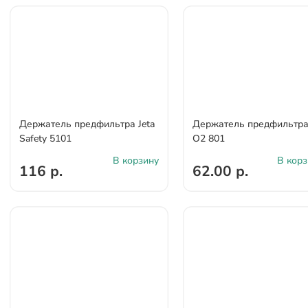
Держатель предфильтра Jeta
Держатель предфильтр
Safety 5101
О2 801
В корзину
В корз
116 р.
62.00 р.