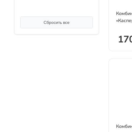
2XL
Комбин
3XL
«Каспе
Сбросить все
4XL
170
5XL
М
Комбин