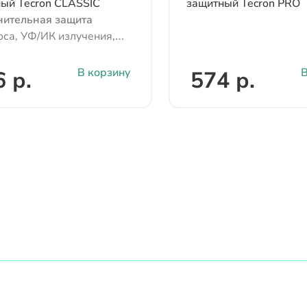
ый Tecron CLASSIC
защитный Tecron PRO
ительная защита
оса, УФ/ИК излучения,
ских и биологических
, электричества
В корзину
В
 р.
574 р.