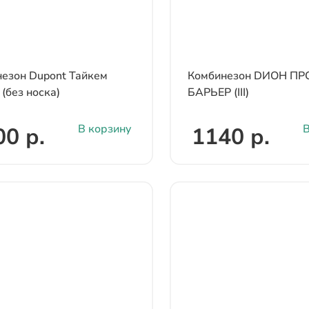
езон Dupont Тайкем
Комбинезон DИОН П
 (без носка)
БАРЬЕР (III)
В корзину
В
00 р.
1140 р.