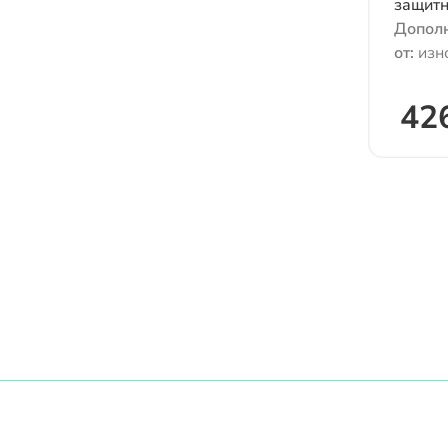
защитн
Дополн
от:
изн
химиче
рисков
426