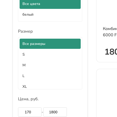
Все цвета
белый
Комбин
Размер
6000 F
Все размеры
18
S
M
L
XL
XXL
Цена, руб.
XXXL
-