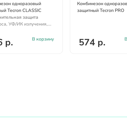
езон одноразовый
Комбинезон одноразо
ый Tecron CLASSIC
защитный Tecron PRO
ительная защита
оса, УФ/ИК излучения,
ских и биологических
, электричества
В корзину
В
 р.
574 р.