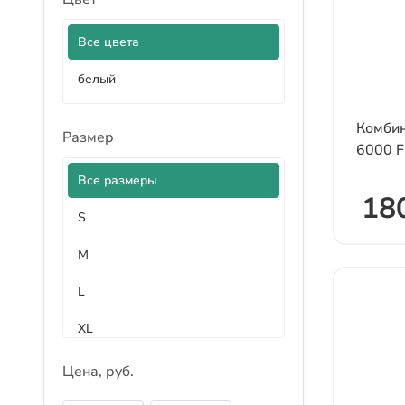
Все цвета
белый
Комбин
Размер
6000 F
Все размеры
18
S
M
L
XL
XXL
Цена, руб.
XXXL