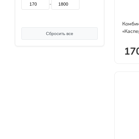
-
2XL
Комбин
3XL
«Каспе
Сбросить все
4XL
170
5XL
М