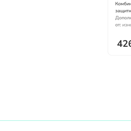
Комбин
защитн
Дополн
от:
изн
химиче
рисков
426