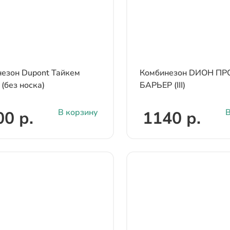
езон Dupont Тайкем
Комбинезон DИОН П
 (без носка)
БАРЬЕР (III)
В корзину
В
00 р.
1140 р.