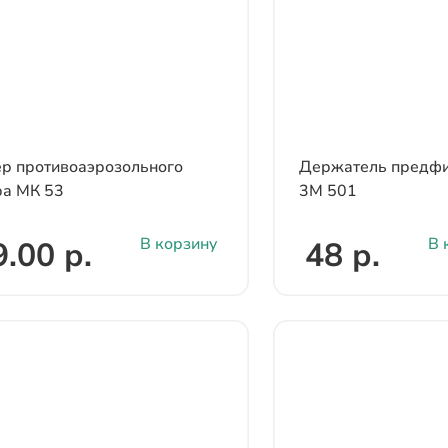
р противоаэрозольного
Держатель предфи
ра МК 53
3М 501
В корзину
В 
.00 р.
48 р.