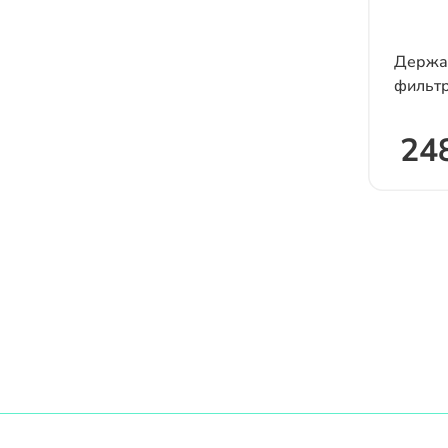
Держат
фильт
248