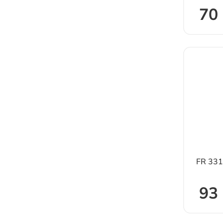
70 
FR 33
93 