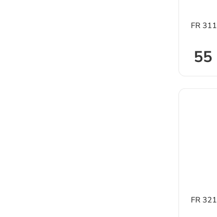
FR 31
55 
FR 32