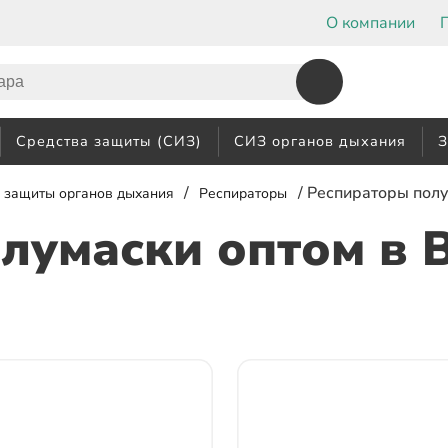
О компании
Средства защиты (СИЗ)
СИЗ органов дыхания
З
/
/ Респираторы пол
 защиты органов дыхания
Респираторы
олумаски оптом
в 