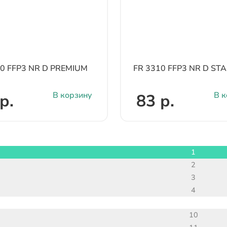
10 FFP3 NR D PREMIUM
FR 3310 FFP3 NR D S
В корзину
В к
р.
83 р.
1
2
3
4
10