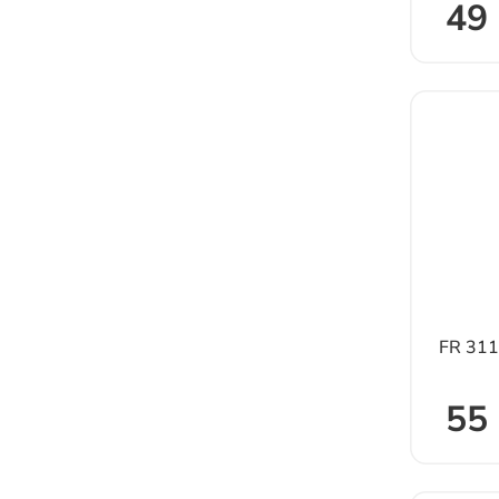
49 
FR 31
55 