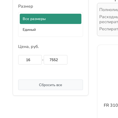
Размер
Полноли
Расходн
Все размеры
респира
Респира
Единый
Цена, руб.
-
Сбросить все
FR 31