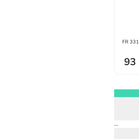
FR 33
93 
…