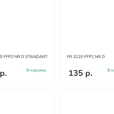
10 FFP2 NR D STANDART
FR 3220 FFP2 NR D
В корзину
В к
р.
135 р.