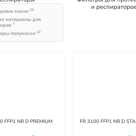
и респираторо
10
цевые маски
ые материалы для
7
торов
22
торы полумаски
00 FFP1 NR D PREMIUM
FR 3100 FFP1 NR D S