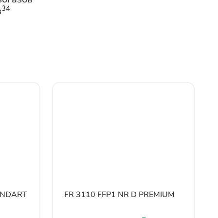
34
в
TANDART
FR 3110 FFP1 NR D PREMIUM