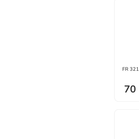
FR 32
70 