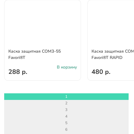
Каска защитная СОМЗ-55
Каска защитная СО
Favori®T
Favori®T RAPID
В корзину
288 р.
480 р.
1
2
3
4
5
6