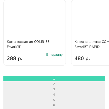
Каска защитная СОМЗ-55
Каска защитная СО
Favori®T
Favori®T RAPID
В корзину
288 р.
480 р.
1
2
3
4
5
6