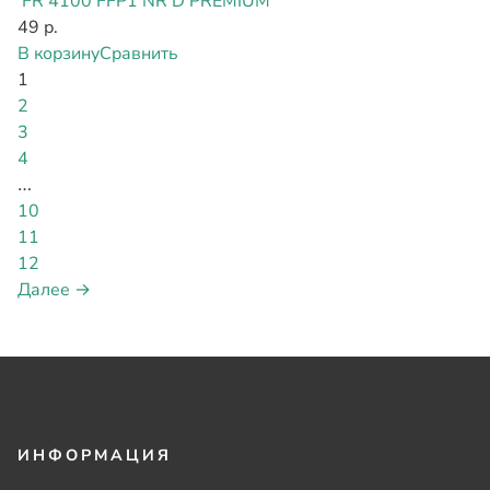
FR 4100 FFP1 NR D PREMIUM
49 р.
В корзину
Сравнить
1
2
3
4
…
10
11
12
Далее →
ИНФОРМАЦИЯ