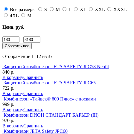
Все размеры
S
M
L
XL
XXL
XXXL
4XL
М
Цена, руб.
-
Сбросить все
Отображение 1–12 из 37
Защитный комбинезон JETA SAFETY JPC58 Neofit
840 р.
В корзину
Сравнить
Защитный комбинезон JETA SAFETY JPC65
722 р.
В корзину
Сравнить
Комбинезон «Тайвек® 600 Плюс» c носками
999 р.
В корзину
Сравнить
Комбинезон DИОН СТАНДАРТ БАРЬЕР (III)
970 р.
В корзину
Сравнить
Комбинезон JETA Safety JPC60