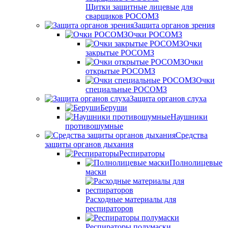
Щитки защитные лицевые для
сварщиков РОСОМЗ
Защита органов зрения
Очки РОСОМЗ
Очки
закрытые РОСОМЗ
Очки
открытые РОСОМЗ
Очки
специальные РОСОМЗ
Защита органов слуха
Беруши
Наушники
противошумные
Средства
защиты органов дыхания
Респираторы
Полнолицевые
маски
Расходные материалы для
респираторов
Респираторы полумаски