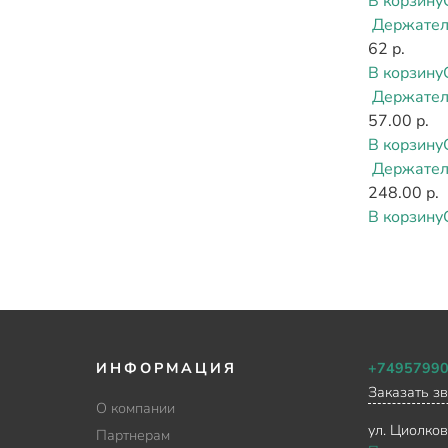
В корзину
Держател
62 р.
В корзину
Держател
57.00 р.
В корзину
Держател
248.00 р.
В корзину
ИНФОРМАЦИЯ
+7495799
Заказать з
О компании
ул. Циолков
Партнерам