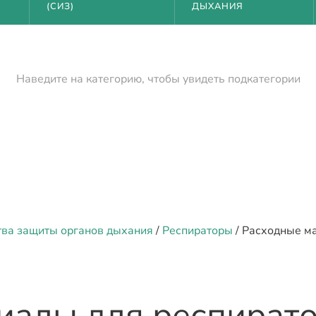
(СИЗ)
ДЫХАНИЯ
Наведите на категорию, чтобы увидеть подкатегории
тва защиты органов дыхания
/
Респираторы
/ Расходные м
иалы для респирато