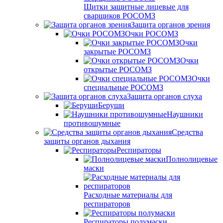
Щитки защитные лицевые для
сварщиков РОСОМЗ
Защита органов зрения
Очки РОСОМЗ
Очки
закрытые РОСОМЗ
Очки
открытые РОСОМЗ
Очки
специальные РОСОМЗ
Защита органов слуха
Беруши
Наушники
противошумные
Средства
защиты органов дыхания
Респираторы
Полнолицевые
маски
Расходные материалы для
респираторов
Респираторы полумаски