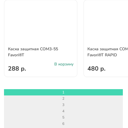
Каска защитная СОМЗ-55
Каска защитная СО
Favori®T
Favori®T RAPID
В корзину
288 р.
480 р.
1
2
3
4
5
6