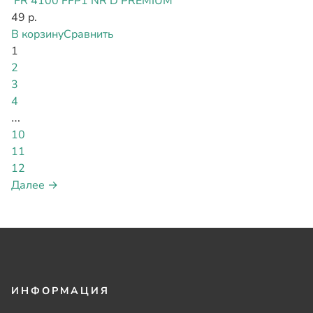
FR 4100 FFP1 NR D PREMIUM
49 р.
В корзину
Сравнить
1
2
3
4
…
10
11
12
Далее →
ИНФОРМАЦИЯ