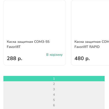
Каска защитная СОМЗ-55
Каска защитная СО
Favori®T
Favori®T RAPID
В корзину
288 р.
480 р.
1
2
3
4
5
6