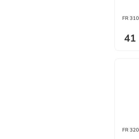
FR 31
41 
FR 32