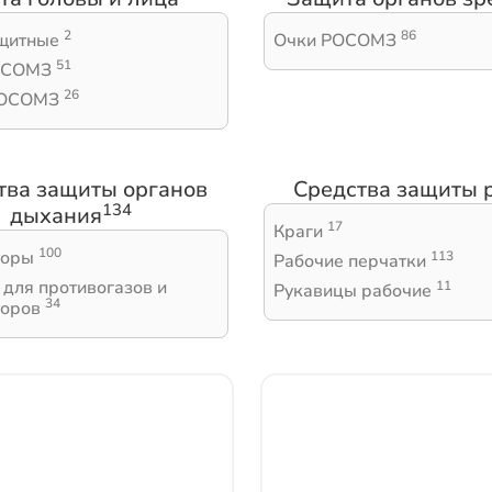
2
86
ащитные
Очки РОСОМЗ
51
РОСОМЗ
26
РОСОМЗ
тва защиты органов
Средства защиты 
134
дыхания
17
Краги
100
торы
113
Рабочие перчатки
для противогазов и
11
Рукавицы рабочие
34
торов