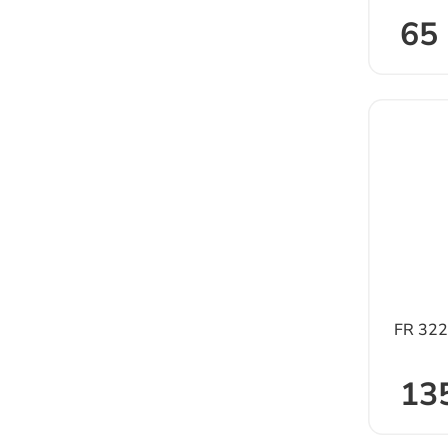
65 
FR 322
135