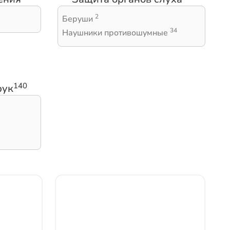
2
Беруши
34
Наушники противошумные
140
рук