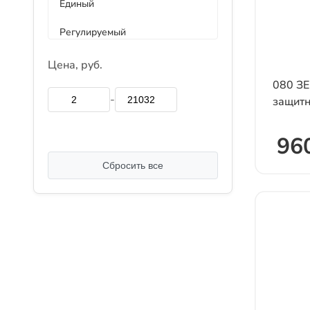
Единый
синий
Регулируемый
фиолетовый
универсальный
Цена, руб.
черный
080 ЗЕ
-
защит
960
Сбросить все