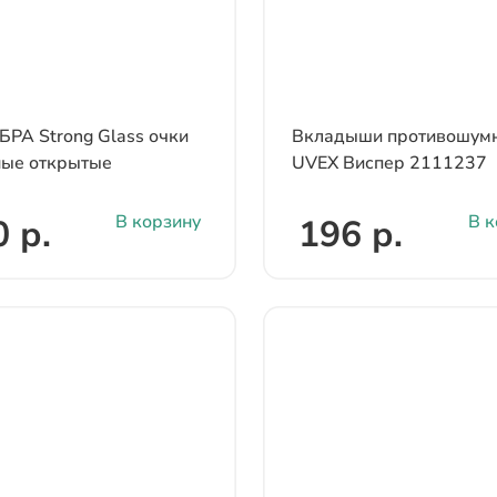
БРА Strong Glass очки
Bкладыши противошум
ные открытые
UVEX Виспер 2111237
В корзину
В к
 р.
196 р.