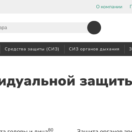
О компании
Средства защиты (СИЗ)
СИЗ органов дыхания
З
идуальной защит
80
та головы и лица
Защита органов зр