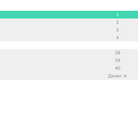
1
2
3
4
38
39
40
Далее →