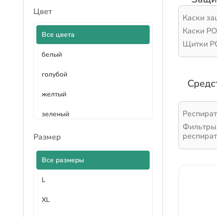
Цвет
Каски з
Каски 
Все цвета
Щитки 
белый
голубой
Средс
желтый
Респира
зеленый
Фильтры 
коричневый
респира
Размер
красный
Все размеры
оранжевый
L
прозрачный
XL
серый