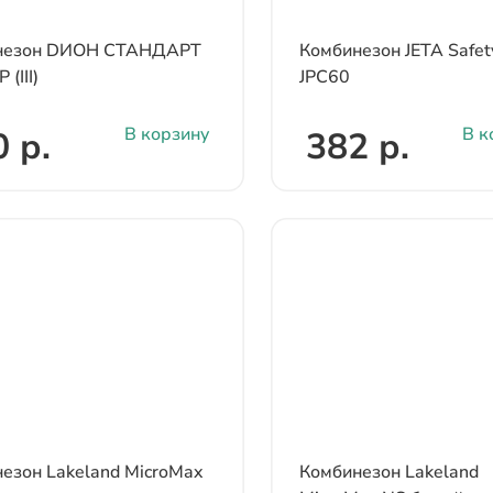
незон DИОН СТАНДАРТ
Комбинезон JETA Safet
(III)
JPC60
В корзину
В к
 р.
382 р.
езон Lakeland MicroMax
Комбинезон Lakeland