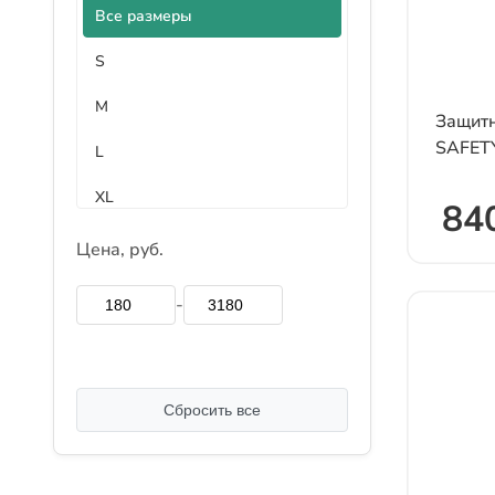
Все размеры
S
M
Защитн
SAFETY
L
XL
840
XXL
Цена, руб.
XXXL
-
4XL
М
Сбросить все