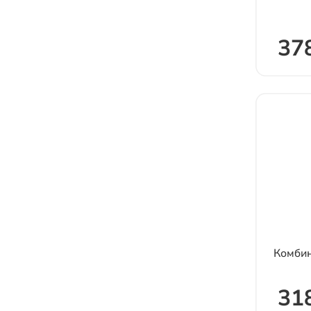
378
Комби
31