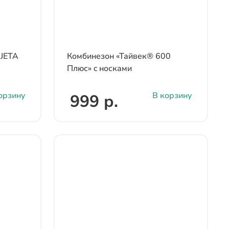
 JETA
Комбинезон «Тайвек® 600
Плюс» c носками
орзину
В корзину
999 р.