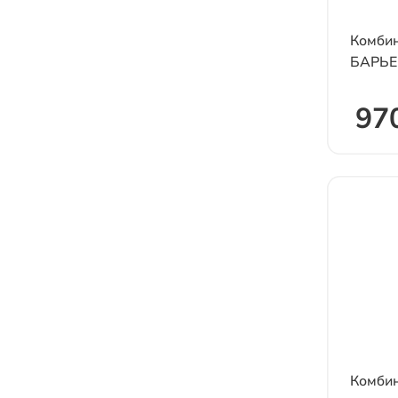
Комби
БАРЬЕР 
970
Комбин