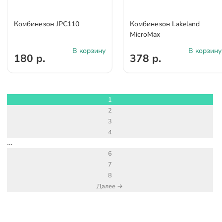
Комбинезон JPC110
Комбинезон Lakeland
MicroMax
В корзину
В корзину
180 р.
378 р.
1
2
3
4
…
6
7
8
Далее →