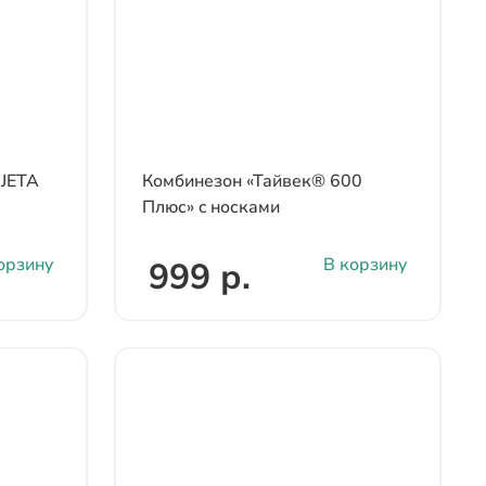
 JETA
Комбинезон «Тайвек® 600
Плюс» c носками
орзину
В корзину
999 р.