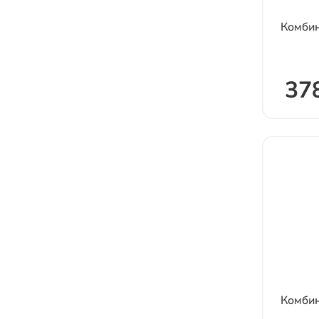
Комбин
378
Комби