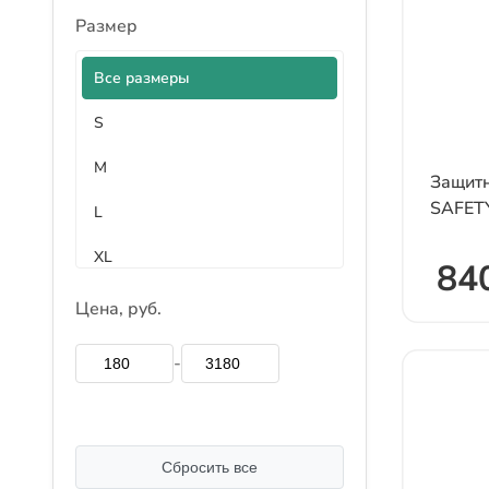
Размер
Все размеры
S
M
Защитн
SAFETY
L
XL
840
XXL
Цена, руб.
XXXL
-
4XL
М
Сбросить все