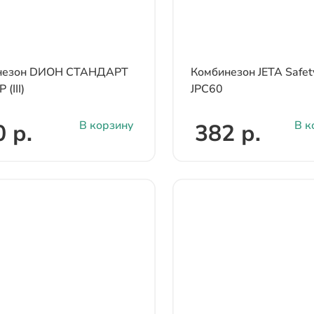
незон DИОН СТАНДАРТ
Комбинезон JETA Safet
(III)
JPC60
В корзину
В к
 р.
382 р.