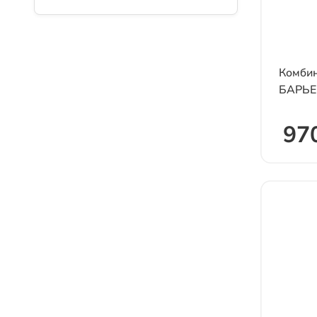
Комби
БАРЬЕР 
970