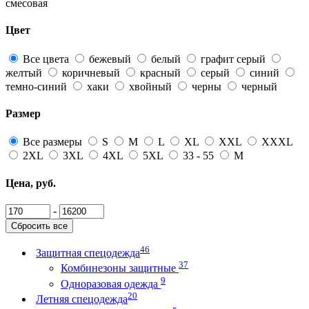
смесовая
Цвет
Все цвета
бежевый
белый
графит серый
желтый
коричневый
красный
серый
синий
темно-синий
хаки
хвойный
черны
черный
Размер
Все размеры
S
M
L
XL
XXL
XXXL
2XL
3XL
4XL
5XL
33 - 55
М
Цена, руб.
-
Сбросить все
46
Защитная спецодежда
37
Комбинезоны защитные
9
Одноразовая одежда
20
Летняя спецодежда