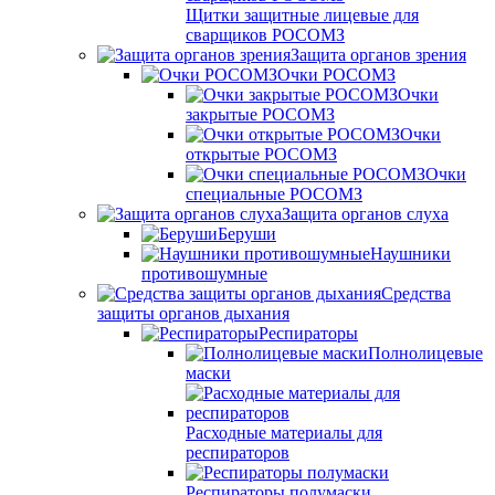
Щитки защитные лицевые для
сварщиков РОСОМЗ
Защита органов зрения
Очки РОСОМЗ
Очки
закрытые РОСОМЗ
Очки
открытые РОСОМЗ
Очки
специальные РОСОМЗ
Защита органов слуха
Беруши
Наушники
противошумные
Средства
защиты органов дыхания
Респираторы
Полнолицевые
маски
Расходные материалы для
респираторов
Респираторы полумаски