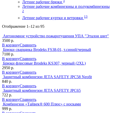
5
Летние рабочие брюки
Летние рабочие комбинезоны и полукомбинезоны
2
13
Летние рабочие куртки и ветровки
Отображение 1–12 из 95
Автономное устройство пожаротушения УПА "Эталон щит"
3500 р.
В корзину
Сравнить
Брюки сварщика Brodeks FS38-01, т.синий/черный
7100 р.
В корзину
Сравнить
Брюки флисовые Brodeks KS307, черный (2XL)
2950 р.
В корзину
Сравнить
Защитный комбинезон JETA SAFETY JPC58 Neofit
840 р.
В корзину
Сравнить
Защитный комбинезон JETA SAFETY JPC65
722 р.
В корзину
Сравнить
Комбинезон «Тайвек® 600 Плюс» c носками
999 р.