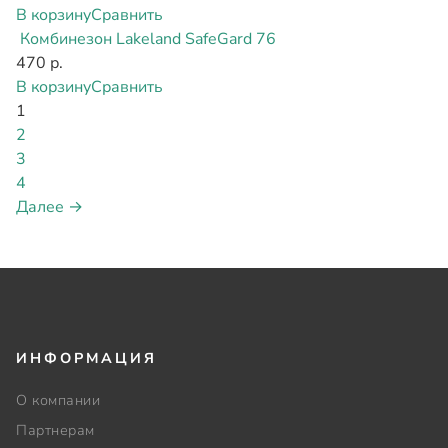
В корзину
Сравнить
Комбинезон Lakeland SafeGard 76
470 р.
В корзину
Сравнить
1
2
3
4
Далее →
ИНФОРМАЦИЯ
О компании
Партнерам