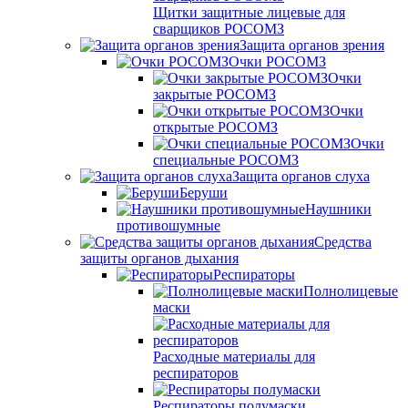
Щитки защитные лицевые для
сварщиков РОСОМЗ
Защита органов зрения
Очки РОСОМЗ
Очки
закрытые РОСОМЗ
Очки
открытые РОСОМЗ
Очки
специальные РОСОМЗ
Защита органов слуха
Беруши
Наушники
противошумные
Средства
защиты органов дыхания
Респираторы
Полнолицевые
маски
Расходные материалы для
респираторов
Респираторы полумаски