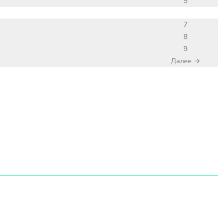
5
7
8
9
Далее →