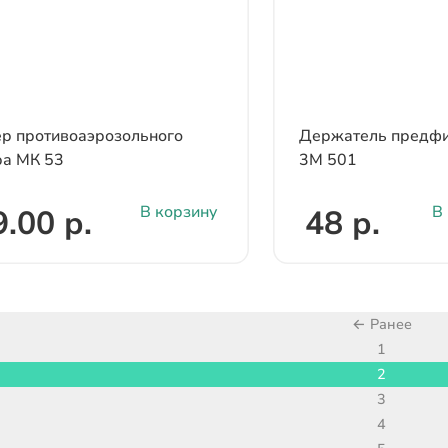
р противоаэрозольного
Держатель предфи
ра МК 53
3М 501
В корзину
В
.00 р.
48 р.
← Ранее
1
2
3
4