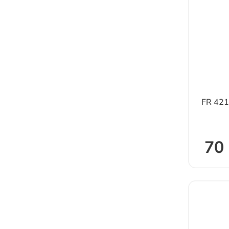
FR 42
70 