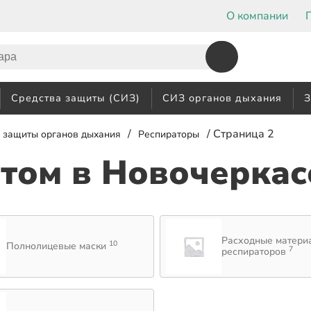
О компании
Средства защиты (СИЗ)
СИЗ органов дыхания
З
/
/ Страница 2
 защиты органов дыхания
Респираторы
птом
в Новочеркас
Расходные матери
10
Полнолицевые маски
7
респираторов