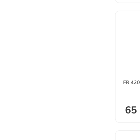
FR 42
65 